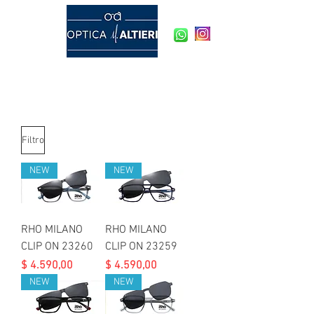
Última actualización:
OPTICA M. ALTIERI
03/08/2026
Filtro
NEW
NEW
RHO MILANO
RHO MILANO
CLIP ON 23260
CLIP ON 23259
Precio
Precio
$ 4.590,00
$ 4.590,00
NEW
NEW