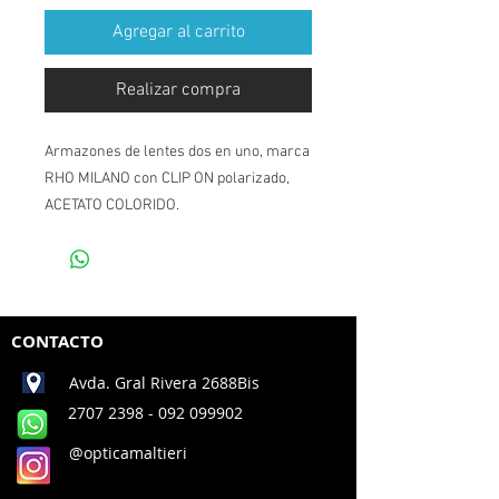
Agregar al carrito
Realizar compra
Armazones de lentes dos en uno, marca
RHO MILANO con CLIP ON polarizado,
ACETATO COLORIDO.
CONTACTO
Avda. Gral Rivera 2688Bis
2707 2398
- 092 099902
@opticamaltieri