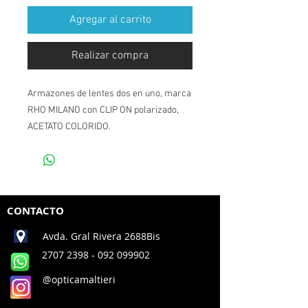
Agregar al carrito
Realizar compra
Armazones de lentes dos en uno, marca
RHO MILANO con CLIP ON polarizado,
ACETATO COLORIDO.
CONTACTO
Avda. Gral Rivera 2688Bis
2707 2398
- 092 099902
@opticamaltieri