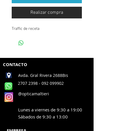
Realizar compra
Traffic de receta
CONTACTO
Avda. Gral Rivera 2688Bis
2707 2398
- 092 099902
@opticamaltieri
Lunes a viernes de 9:30 a 19:00
Sábados de 9:30 a 13:00
EMPRESA