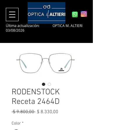
Última actualización:
OPTICA M. ALTIERI
03/08/2026
RODENSTOCK
Receta 2464D
Precio
Precio
 $ 9.800,00 
$ 8.330,00
de
oferta
Color
*