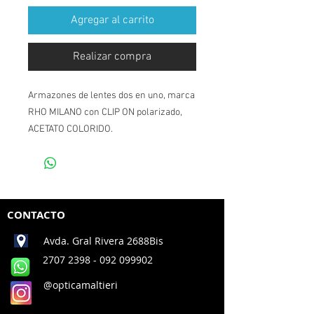
Agregar al carrito
Realizar compra
Armazones de lentes dos en uno, marca
RHO MILANO con CLIP ON polarizado,
ACETATO COLORIDO.
CONTACTO
Avda. Gral Rivera 2688Bis
2707 2398
- 092 099902
@opticamaltieri