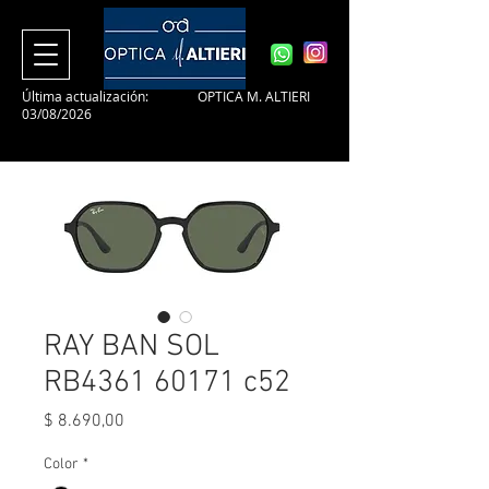
Última actualización:
OPTICA M. ALTIERI
03/08/2026
RAY BAN SOL
RB4361 60171 c52
Precio
$ 8.690,00
Color
*