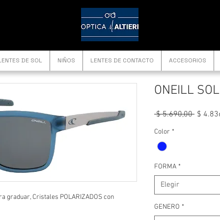
LENTES DE SOL
NIÑOS
LENTES DE CONTACTO
ACCESORIOS
ONEILL SOL
Precio
 $ 5.690,00 
$ 4.83
Color
*
FORMA
*
Elegir
ara graduar, Cristales POLARIZADOS con
GENERO
*