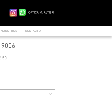
OPTICA M. ALTIERI
NOSOTROS
CONTACTO
 9006
Precio
6,50
de
oferta