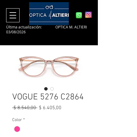
Última actualización:
OPTICA M. ALTIERI
03/08/2026
VOGUE 5276 C2864
Precio
Precio
 $ 8.540,00 
$ 6.405,00
de
oferta
Color
*