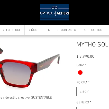
LENTES DE SOL
NIÑOS
LENTES DE CONTACTO
ACCESORIOS
MYTHO SOL 
Precio
$ 3.990,00
Color
*
FORMA
*
Elegir
le y de estilo creativo, SUSTENTABLE
GENERO
*