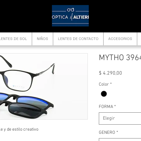
LENTES DE SOL
NIÑOS
LENTES DE CONTACTO
ACCESORIOS
MYTHO 396
Precio
$ 4.290,00
Color
*
FORMA
*
Elegir
 y de estilo creativo
GENERO
*