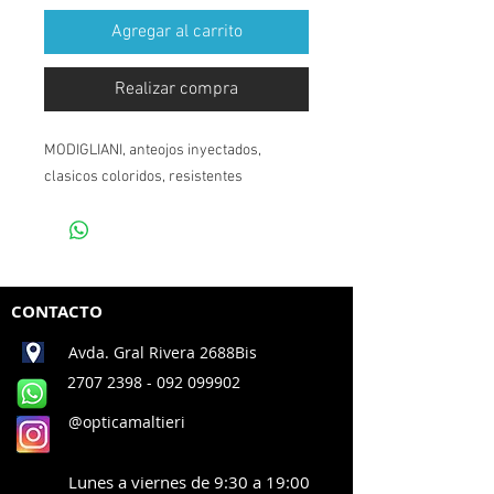
Agregar al carrito
Realizar compra
MODIGLIANI, anteojos inyectados,
clasicos coloridos, resistentes
CONTACTO
Avda. Gral Rivera 2688Bis
2707 2398
- 092 099902
@opticamaltieri
Lunes a viernes de 9:30 a 19:00