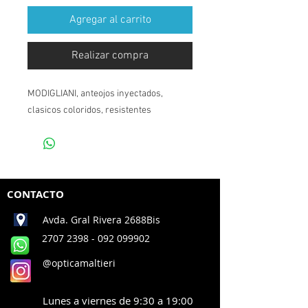
Agregar al carrito
Realizar compra
MODIGLIANI, anteojos inyectados,
clasicos coloridos, resistentes
CONTACTO
Avda. Gral Rivera 2688Bis
2707 2398
- 092 099902
@opticamaltieri
Lunes a viernes de 9:30 a 19:00