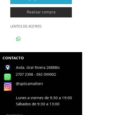
Realizar compra
LENTES DE ACETATO
CONTACTO
Avda. Gral Rivera 2688Bis
2707 2398
- 092 099902
@opticamaltieri
Lunes a viernes de 9:30 a 19:00
Sábados de 9:30 a 13:00