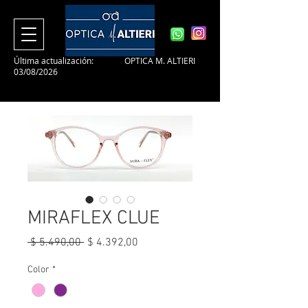
Última actualización:
OPTICA M. ALTIERI
03/08/2026
MIRAFLEX CLUE
Precio
Precio
 $ 5.490,00 
$ 4.392,00
de
oferta
Color
*