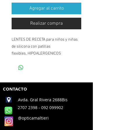
Agregar al carrito
Realizar compra
LENTES DE RECETA para niños y niñas
de silicona con patillas
flexibles, HIPOALERGENICOS
CONTACTO
Avda. Gral Rivera 2688Bis
2707 2398
- 092 099902
@opticamaltieri