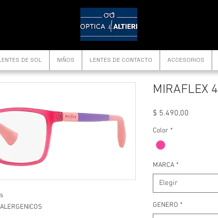
LENTES DE SOL
NIÑOS
LENTES DE CONTACTO
ACCESORIOS
MIRAFLEX 4
Precio
$ 5.490,00
Color
*
MARCA
*
Elegir
as
GENERO
*
HIPOALERGENICOS