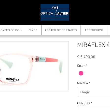
LENTES DE SOL
NIÑOS
LENTES DE CONTACTO
ACCESORIOS
MIRAFLEX 4
Precio
$ 5.490,00
Color
*
MARCA
*
Elegir
GENERO
*