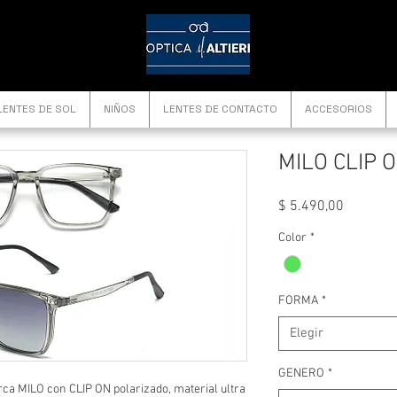
LENTES DE SOL
NIÑOS
LENTES DE CONTACTO
ACCESORIOS
MILO CLIP 
Precio
$ 5.490,00
Color
*
FORMA
*
Elegir
GENERO
*
ca MILO con CLIP ON polarizado, material ultra