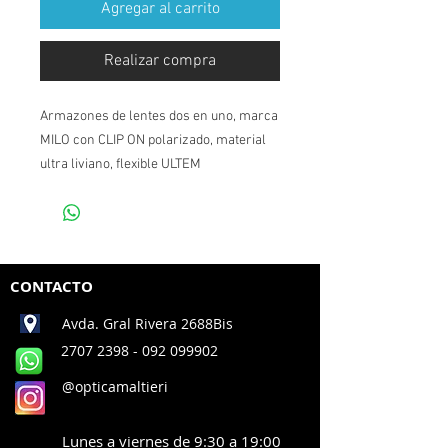
Agregar al carrito
Realizar compra
Armazones de lentes dos en uno, marca
MILO con CLIP ON polarizado, material
ultra liviano, flexible ULTEM
CONTACTO
Avda. Gral Rivera 2688Bis
2707 2398
- 092 099902
@opticamaltieri
Lunes a viernes de 9:30 a 19:00