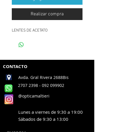
Realizar compra
LENTES DE ACETATO
CONTACTO
Avda. Gral Rivera 2688Bis
2707 2398
- 092 099902
@opticamaltieri
Lunes a viernes de 9:30 a 19:00
Sábados de 9:30 a 13:00