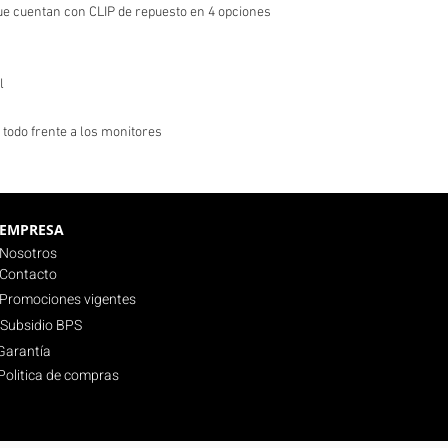
 cuentan con CLIP de repuesto en 4 opciones
l
 todo frente a los monitores
EMPRESA
Nosotros
Contacto
Promociones vigentes
Subsidio BPS
Garantía
Politica de compras