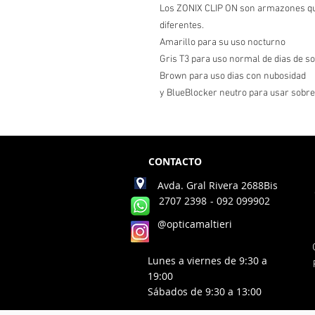
Los ZONIX CLIP ON son armazones que
diferentes.
Amarillo para su uso nocturno
Gris T3 para uso normal de dias de so
Brown para uso dias con nubosidad
y BlueBlocker neutro para usar sobre
CONTACTO
Avda. Gral Rivera 2688Bis
2707 2398
- 092 099902
@opticamaltieri
Lunes a viernes de 9:30 a
19:00
Sábados de 9:30 a 13:00