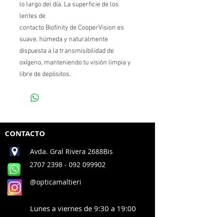
lo largo del día. La superficie de los
lentes de
contacto Biofinity de CooperVision es
suave, húmeda y naturalmente
dispuesta a la transmisibilidad de
oxígeno, manteniendo tu visión limpia y
libre de depósitos.
CONTACTO
Avda. Gral Rivera 2688Bis
2707 2398
- 092 099902
@opticamaltieri
Lunes a viernes de 9:30 a 19:00